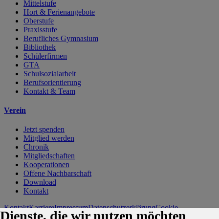
Mittelstufe
Hort & Ferienangebote
Oberstufe
Praxisstufe
Berufliches Gymnasium
Bibliothek
Schülerfirmen
GTA
Schulsozialarbeit
Berufsorientierung
Kontakt & Team
Verein
Jetzt spenden
Mitglied werden
Chronik
Mitgliedschaften
Kooperationen
Offene Nachbarschaft
Download
Kontakt
Kontakt
Karriere
Impressum
Datenschutzerklärung
Cookie-
Dienste, die wir nutzen möchten
Einstellungen