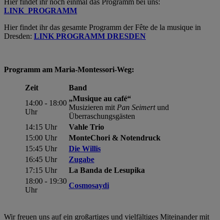
Hier findet ihr noch einmal das Programm bei uns:
LINK_PROGRAMM
Hier findet ihr das gesamte Programm der Fête de la musique in
Dresden:
LINK PROGRAMM DRESDEN
Programm am Maria-Montessori-Weg:
Zeit
Band
„Musique au café“
14:00 - 18:00
Musizieren mit
Pan Seimert
und
Uhr
Überraschungsgästen
14:15 Uhr
Vahle Trio
15:00 Uhr
MonteChori & Notendruck
15:45 Uhr
Die Willis
16:45 Uhr
Zugabe
17:15 Uhr
La Banda de Lesupika
18:00 - 19:30
Cosmosaydi
Uhr
Wir freuen uns auf ein großartiges und vielfältiges Miteinander mit