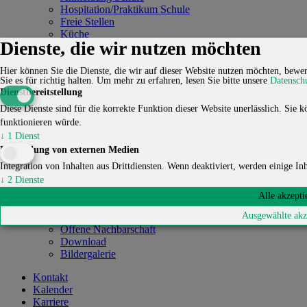
Hospitation/Praktikum Schule
Freie Stellen
Küche
Dienste, die wir nutzen möchten
Angebote
Verein
Hier können Sie die Dienste, die wir auf dieser Website nutzen möchten, bewer
Sie es für richtig halten.
Um mehr zu erfahren, lesen Sie bitte unsere
Datensch
Kontakt
Dienstbereitstellung
Karriere
Fördern
Diese Dienste sind für die korrekte Funktion dieser Website unerlässlich. Sie kö
Mitglied werden
funktionieren würde.
Elternmitwirkung
↓
1
Dienst
Leitbild
Einbindung von externen Medien
Struktur & Vorstand
Integration von Inhalten aus Drittdiensten. Wenn deaktiviert, werden einige Inha
Chronik
Eigene Küche
↓
2
Dienste
Lern- und Spielorte
Alle akzepti
Mitgliedschaften
Ausgewählte akz
Kooperationen
Offene Nachbarschaft
Download
Bildergalerie
Kontakt
Kalender
Karriere