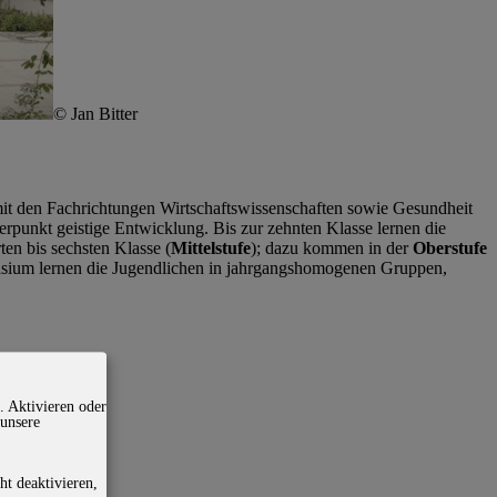
© Jan Bitter
it den Fachrichtungen Wirtschaftswissenschaften sowie Gesundheit
rpunkt geistige Entwicklung. Bis zur zehnten Klasse lernen die
rten bis sechsten Klasse (
Mittelstufe
); dazu kommen in der
Oberstufe
nasium lernen die Jugendlichen in jahrgangshomogenen Gruppen,
. Aktivieren oder
 unsere
ht deaktivieren,