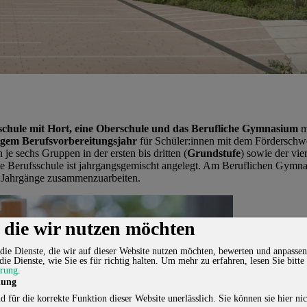
chule mit Hort, eine Oberschule und das Berufliche Gymnasium
m
igem Berufsvorbereitungsjahr
für Schüler:innen mit dem Förderschwe
e sechs Gruppen in der ersten bis dritten (
Grundstufe
) sowie der vie
die Berufsschule ist jahrgangsgemischt angelegt. Am Beruflichen Gym
er Jahrgänge zusammenzuarbeiten.
, die wir nutzen möchten
die Dienste, die wir auf dieser Website nutzen möchten, bewerten und anpassen
die Dienste, wie Sie es für richtig halten.
Um mehr zu erfahren, lesen Sie bitte
ärung
.
lung
d für die korrekte Funktion dieser Website unerlässlich. Sie können sie hier nic