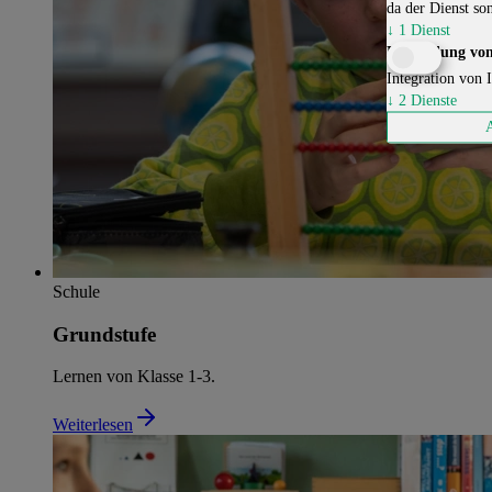
da der Dienst son
↓
1
Dienst
Einbindung von
Integration von I
↓
2
Dienste
Schule
Grundstufe
Lernen von Klasse 1-3.
Weiterlesen