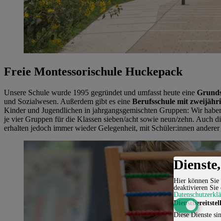
Freie Montessorischule Huckepack
Unsere Schule wurde 1995 gegründet und umfasst heute eine
Grunds
und Sozialwesen. Außerdem gibt es eine
Berufsschule mit zweijähr
Kinder und Jugendlichen in jahrgangsgemischten Gruppen: Wir haben j
je vier Gruppen für die Klassen sieben/acht sowie neun/zehn. Auch 
erhalten jedoch immer wieder Gelegenheit, mit Schüler:innen ander
Dienste
Hier können Sie 
deaktivieren Sie 
Datenschutzerkl
Dienstbereitstel
Diese Dienste sin