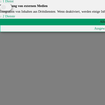
↓
1
Dienst
Einbindung von externen Medien
Integration von Inhalten aus Drittdiensten. Wenn deaktiviert, werden einige Inha
↓
2
Dienste
All
Ausgewä