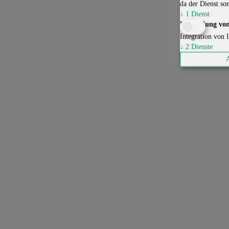
da der Dienst son
↓
1
Dienst
Einbindung von
Integration von I
↓
2
Dienste