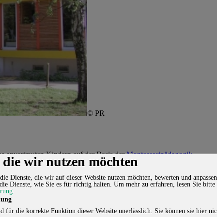
© PR
ns anvertrauten Kindern auf der Basis der
Montessoripädagogik
.
, die wir nutzen möchten
n und entdecken. Wir Erwachsenen wollen es von Anfang an liebevoll und
die Dienste, die wir auf dieser Website nutzen möchten, bewerten und anpassen
die Dienste, wie Sie es für richtig halten.
Um mehr zu erfahren, lesen Sie bitte
ärung
.
ndividuellen Entwicklung gesehen und ernst genommen. Kinder sind akti
lung
d für die korrekte Funktion dieser Website unerlässlich. Sie können sie hier nic
Verschiedenheit kennen und können sich als Teil einer lebendigen Gemei