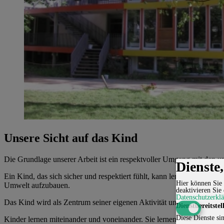
Unsere Sicht auf das Kind
Die Grundlage unserer Arbeit ist ein respektvoller Umgang mit den u
Dienste
Ein Kind, das sich sicher und respektiert fühlt, kann lernen, spiele
Hier können Sie 
Umwelt aufzubauen.
deaktivieren Sie 
Datenschutzerkl
Das Kind wird als Zentrum seiner eigenen Aktivität und in seiner i
Dienstbereitstel
Diese Dienste sin
Kinder lernen miteinander und voneinander. Sie lernen sich in ihrer 