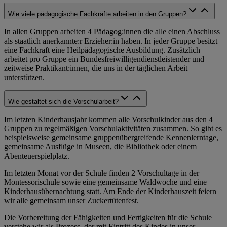
Wie viele pädagogische Fachkräfte arbeiten in den Gruppen?
In allen Gruppen arbeiten 4 Pädagog:innen die alle einen Abschluss
als staatlich anerkannte:r Erzieher:in haben. In jeder Gruppe besitzt
eine Fachkraft eine Heilpädagogische Ausbildung. Zusätzlich
arbeitet pro Gruppe ein Bundesfreiwilligendienstleistender und
zeitweise Praktikant:innen, die uns in der täglichen Arbeit
unterstützen.
Wie gestaltet sich die Vorschularbeit?
Im letzten Kinderhausjahr kommen alle Vorschulkinder aus den 4
Gruppen zu regelmäßigen Vorschulaktivitäten zusammen. So gibt es
beispielsweise gemeinsame gruppenübergreifende Kennenlerntage,
gemeinsame Ausflüge in Museen, die Bibliothek oder einem
Abenteuerspielplatz.
Im letzten Monat vor der Schule finden 2 Vorschultage in der
Montessorischule sowie eine gemeinsame Waldwoche und eine
Kinderhausübernachtung statt. Am Ende der Kinderhauszeit feiern
wir alle gemeinsam unser Zuckertütenfest.
Die Vorbereitung der Fähigkeiten und Fertigkeiten für die Schule
verstehe wir als Prozess, der mit Eintritt des Kindes in unser