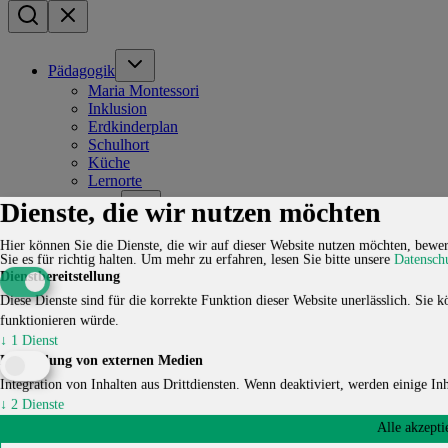
Pädagogik
Maria Montessori
Inklusion
Erdkinderplan
Schulhort
Küche
Lernorte
Dienste, die wir nutzen möchten
Kinderhaus
Krippe & Kindergarten
Hier können Sie die Dienste, die wir auf dieser Website nutzen möchten, bewer
Alltag im Kinderhaus
Sie es für richtig halten.
Um mehr zu erfahren, lesen Sie bitte unsere
Datensch
Anmeldung Kinderhaus
Dienstbereitstellung
Kontakt Kinderhaus
Diese Dienste sind für die korrekte Funktion dieser Website unerlässlich. Sie kö
Ernährungskonzept Kinderhaus
funktionieren würde.
Hospitation/Praktikum Kinderhaus
Freie Stellen
↓
1
Dienst
Einbindung von externen Medien
Schule
Integration von Inhalten aus Drittdiensten. Wenn deaktiviert, werden einige Inha
Grundstufe
↓
2
Dienste
Mittelstufe
Hort & Ferienangebote
Alle akzepti
Oberstufe