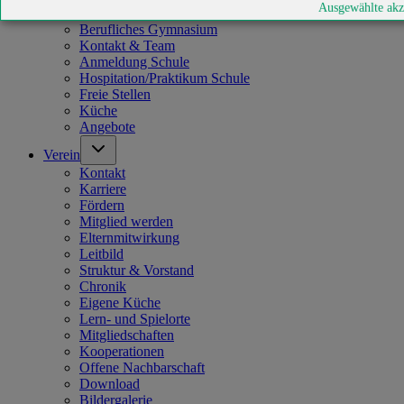
Ausgewählte akz
Praxisstufe
Berufliches Gymnasium
Kontakt & Team
Anmeldung Schule
Hospitation/Praktikum Schule
Freie Stellen
Küche
Angebote
Verein
Kontakt
Karriere
Fördern
Mitglied werden
Elternmitwirkung
Leitbild
Struktur & Vorstand
Chronik
Eigene Küche
Lern- und Spielorte
Mitgliedschaften
Kooperationen
Offene Nachbarschaft
Download
Bildergalerie