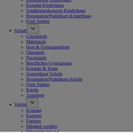
Kontakt Kinderhaus
Ernährungskonzept Kinderhaus
Hospitation/Praktikum Kinderhaus
Freie Stellen
Schule
Grundstufe
Mittelstufe
Hort & Ferienangebote
Oberstufe
Praxisstufe
Berufliches Gymnasium
Kontakt & Team
Anmeldung Schule
Hospitation/Praktikum Schule
Freie Stellen
Küche
Angebote
Verein
Kontakt
Karriere
Fördern
Mitglied werden
Elternmitwirkung