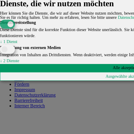
Dienste, die wir nutzen möchten
Leitbild
Struktur & Vorstand
Hier können Sie die Dienste, die wir auf dieser Website nutzen möchten, bewer
Chronik
Sie es für richtig halten.
Um mehr zu erfahren, lesen Sie bitte unsere
Datensch
Eigene Küche
Dienstbereitstellung
Lern- und Spielorte
Diese Dienste sind für die korrekte Funktion dieser Website unerlässlich. Sie kö
Mitgliedschaften
funktionieren würde.
Kooperationen
Offene Nachbarschaft
↓
1
Dienst
Download
Einbindung von externen Medien
Bildergalerie
Integration von Inhalten aus Drittdiensten. Wenn deaktiviert, werden einige Inha
↓
2
Dienste
Kontakt
Kalender
Alle akzepti
Karriere
Ausgewählte akz
FAQ
Fördern
Impressum
Datenschutzerklärung
Barrierefreiheit
Interner Bereich