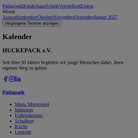
Pädagogik
Kinderhaus
Schule
Verein
Hort
Extern
Monat
August
September
Oktober
November
Dezember
Januar 2027
Vergangene Termine anzeigen
Kalender
HUCKEPACK e.V.
Seit über 30 Jahren begleiten wir junge Menschen dabei, ihren
eigenen Weg zu gehen.
Pädagogik
Maria Montessori
Inklusion
Erdkinderplan
Schulhort
Küche
Lernorte