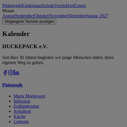
Pädagogik
Kinderhaus
Schule
Verein
Hort
Extern
Monat
August
September
Oktober
November
Dezember
Januar 2027
Vergangene Termine anzeigen
Kalender
HUCKEPACK e.V.
Seit über 30 Jahren begleiten wir junge Menschen dabei, ihren
eigenen Weg zu gehen.
Pädagogik
Maria Montessori
Inklusion
Erdkinderplan
Schulhort
Küche
Lernorte