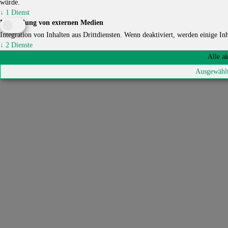
würde.
↓
1
Dienst
Einbindung von externen Medien
Integration von Inhalten aus Drittdiensten. Wenn deaktiviert, werden einige Inha
↓
2
Dienste
Alle a
Ausgewählt