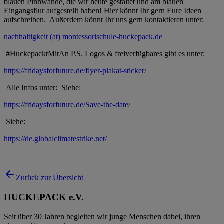
blauen Pinnwände, die wir heute gestaltet und am blauen
Eingangsflur aufgestellt haben! Hier könnt Ihr gern Eure Ideen
aufschreiben. Außerdem könnt Ihr uns gern kontaktieren unter:
nachhaltigkeit (at) montessorischule-huckepack.de
#HuckepacktMitAn P.S. Logos & freiverfügbares gibt es unter:
https://fridaysforfuture.de/flyer-plakat-sticker/
Alle Infos unter: Siehe:
https://fridaysforfuture.de/Save-the-date/
Siehe:
https://de.globalclimatestrike.net/
Zurück zur Übersicht
HUCKEPACK e.V.
Seit über 30 Jahren begleiten wir junge Menschen dabei, ihren