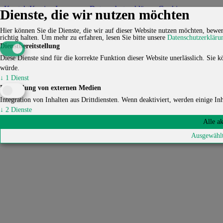
Kontakt
Karriere
Impressum
Datenschutzerklärung
Cookie-
Dienste, die wir nutzen möchten
Einstellungen
Hier können Sie die Dienste, die wir auf dieser Website nutzen möchten, bewert
© 2026 HUCKEPACK e.V. - Alle Rechte vorbehalten.
richtig halten.
Um mehr zu erfahren, lesen Sie bitte unsere
Datenschutzerkläru
Dienstbereitstellung
Diese Dienste sind für die korrekte Funktion dieser Website unerlässlich. Sie kö
würde.
↓
1
Dienst
Einbindung von externen Medien
Integration von Inhalten aus Drittdiensten. Wenn deaktiviert, werden einige Inha
↓
2
Dienste
Alle a
Ausgewählt