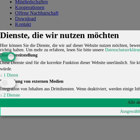
Mitgliedschaften
Kooperationen
Offene Nachbarschaft
Download
Kontakt
Dienste, die wir nutzen möchten
Kontakt
Karriere
Impressum
Datenschutzerklärung
Cookie-
Einstellungen
Hier können Sie die Dienste, die wir auf dieser Website nutzen möchten, bewert
richtig halten.
Um mehr zu erfahren, lesen Sie bitte unsere
Datenschutzerkläru
© 2026 HUCKEPACK e.V. - Alle Rechte vorbehalten.
Dienstbereitstellung
Diese Dienste sind für die korrekte Funktion dieser Website unerlässlich. Sie kö
würde.
↓
1
Dienst
Einbindung von externen Medien
Integration von Inhalten aus Drittdiensten. Wenn deaktiviert, werden einige Inha
↓
2
Dienste
Alle a
Ausgewählt