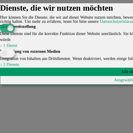
Dienste, die wir nutzen möchten
Kontakt
Karriere
Impressum
Datenschutzerklärung
Cookie-
Einstellungen
Hier können Sie die Dienste, die wir auf dieser Website nutzen möchten, bewert
© 2026 HUCKEPACK e.V. - Alle Rechte vorbehalten.
richtig halten.
Um mehr zu erfahren, lesen Sie bitte unsere
Datenschutzerkläru
Dienstbereitstellung
Diese Dienste sind für die korrekte Funktion dieser Website unerlässlich. Sie kö
würde.
↓
1
Dienst
Einbindung von externen Medien
Integration von Inhalten aus Drittdiensten. Wenn deaktiviert, werden einige Inha
↓
2
Dienste
Alle a
Ausgewählt