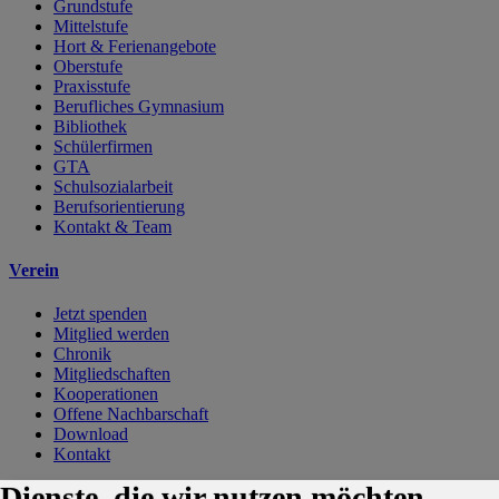
Grundstufe
Mittelstufe
Hort & Ferienangebote
Oberstufe
Praxisstufe
Berufliches Gymnasium
Bibliothek
Schülerfirmen
GTA
Schulsozialarbeit
Berufsorientierung
Kontakt & Team
Verein
Jetzt spenden
Mitglied werden
Chronik
Mitgliedschaften
Kooperationen
Offene Nachbarschaft
Download
Kontakt
Dienste, die wir nutzen möchten
Kontakt
Karriere
Impressum
Datenschutzerklärung
Cookie-