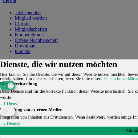
Verein
Jetzt spenden
Mitglied werden
Chronik
Mitgliedschaften
Kooperationen
Offene Nachbarschaft
Download
Kontakt
Kontakt
Karriere
Impressum
Datenschutzerklärung
Cookie-
Dienste, die wir nutzen möchten
Einstellungen
Hier können Sie die Dienste, die wir auf dieser Website nutzen möchten, bewert
© 2026 HUCKEPACK e.V. - Alle Rechte vorbehalten.
richtig halten.
Um mehr zu erfahren, lesen Sie bitte unsere
Datenschutzerkläru
Dienstbereitstellung
Diese Dienste sind für die korrekte Funktion dieser Website unerlässlich. Sie kö
würde.
↓
1
Dienst
Einbindung von externen Medien
Integration von Inhalten aus Drittdiensten. Wenn deaktiviert, werden einige Inha
↓
2
Dienste
Alle a