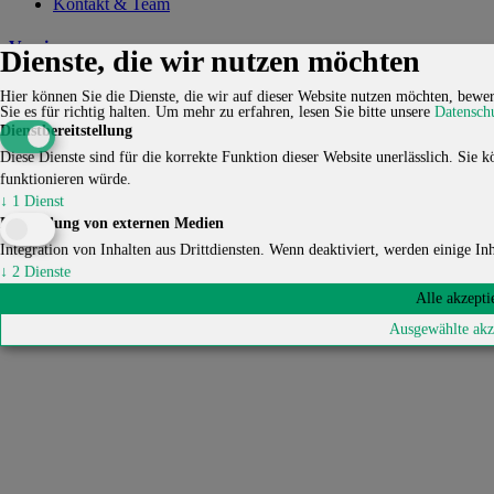
Kontakt & Team
Verein
Dienste, die wir nutzen möchten
Jetzt spenden
Hier können Sie die Dienste, die wir auf dieser Website nutzen möchten, bewer
Mitglied werden
Sie es für richtig halten.
Um mehr zu erfahren, lesen Sie bitte unsere
Datensch
Chronik
Dienstbereitstellung
Mitgliedschaften
Diese Dienste sind für die korrekte Funktion dieser Website unerlässlich. Sie kö
Kooperationen
funktionieren würde.
Offene Nachbarschaft
↓
1
Dienst
Download
Einbindung von externen Medien
Kontakt
Integration von Inhalten aus Drittdiensten. Wenn deaktiviert, werden einige Inha
Kontakt
Karriere
Impressum
Datenschutzerklärung
Cookie-
↓
2
Dienste
Einstellungen
Alle akzepti
© 2026 HUCKEPACK e.V. - Alle Rechte vorbehalten.
Ausgewählte akz