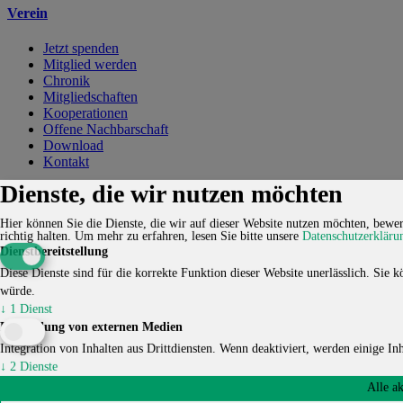
Verein
Jetzt spenden
Mitglied werden
Chronik
Mitgliedschaften
Kooperationen
Offene Nachbarschaft
Download
Kontakt
Dienste, die wir nutzen möchten
Kontakt
Karriere
Impressum
Datenschutzerklärung
Cookie-
Einstellungen
Hier können Sie die Dienste, die wir auf dieser Website nutzen möchten, bewert
richtig halten.
Um mehr zu erfahren, lesen Sie bitte unsere
Datenschutzerkläru
© 2026 HUCKEPACK e.V. - Alle Rechte vorbehalten.
Dienstbereitstellung
Diese Dienste sind für die korrekte Funktion dieser Website unerlässlich. Sie kö
würde.
↓
1
Dienst
Einbindung von externen Medien
Integration von Inhalten aus Drittdiensten. Wenn deaktiviert, werden einige Inha
↓
2
Dienste
Alle a