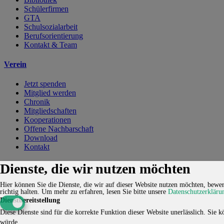
Schülerfirmen
GTA
Schulsozialarbeit
Berufsorientierung
Kontakt & Team
Verein
Jetzt spenden
Mitglied werden
Chronik
Mitgliedschaften
Kooperationen
Offene Nachbarschaft
Download
Kontakt
Kontakt
Karriere
Impressum
Datenschutzerklärung
Cookie-
Dienste, die wir nutzen möchten
Einstellungen
Hier können Sie die Dienste, die wir auf dieser Website nutzen möchten, bewert
© 2026 HUCKEPACK e.V. - Alle Rechte vorbehalten.
richtig halten.
Um mehr zu erfahren, lesen Sie bitte unsere
Datenschutzerkläru
Dienstbereitstellung
Diese Dienste sind für die korrekte Funktion dieser Website unerlässlich. Sie kö
würde.