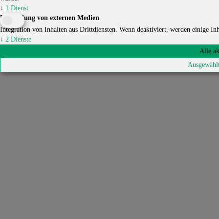
↓
1
Dienst
Einbindung von externen Medien
Integration von Inhalten aus Drittdiensten. Wenn deaktiviert, werden einige Inha
↓
2
Dienste
Alle a
Ausgewählt