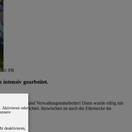
© PR
intensiv gearbeitet.
agogen, Eltern und Verwaltungsmitarbeiter! Dann wurde eifrig mit
. Aktivieren oder
eenbüro eingerichtet. Inzwischen ist auch die Elternecke im
 unsere
ht deaktivieren,