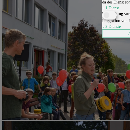
da der Dienst son
↓
1
Dienst
Einbindung von
Integration von I
↓
2
Dienste