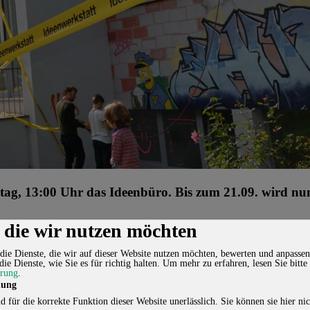
stag, 13:00 Uhr das Ideenbüro. Bis zum 21.09. wird nun 
, die wir nutzen möchten
zahlreich versammelten sich neugierige kleine und große Schüler, Päd
die Dienste, die wir auf dieser Website nutzen möchten, bewerten und anpassen
, Ideen und Wünsche an Fenster und glatte Flächen gebracht und das Id
die Dienste, wie Sie es für richtig halten.
Um mehr zu erfahren, lesen Sie bitte
pannende Tage.
ärung
.
lung
d für die korrekte Funktion dieser Website unerlässlich. Sie können sie hier nic