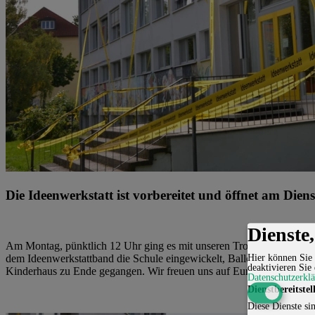
Die Ideenwerkstatt ist vorbereitet und öffnet am Dien
Dienste
Am Montag, pünktlich 12 Uhr ging es mit unseren Trommlern los und 
Hier können Sie 
dem Ideenwerkstattband die Schule eingewickelt, Ballons aufgepustet
deaktivieren Sie 
Kinderhaus zu Ende gegangen. Wir freuen uns auf Eure Ideen und s
Datenschutzerkl
Dienstbereitstel
Diese Dienste sin