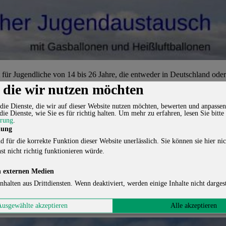
für Jugendliche von 14 bis 26 Jahre, die entweder in Deutschland oder
, die wir nutzen möchten
die Gelegenheit dazu!
die Dienste, die wir auf dieser Website nutzen möchten, bewerten und anpassen
lturelle Erfahrungen zu sammeln und die Ballonfahrt entweder neu für 
die Dienste, wie Sie es für richtig halten.
Um mehr zu erfahren, lesen Sie bitte
ärung
.
lung
d für die korrekte Funktion dieser Website unerlässlich. Sie können sie hier nic
st nicht richtig funktionieren würde.
usch im Ballonsport [Ballooning Youth Meeting Point]
 externen Medien
nhalten aus Drittdiensten. Wenn deaktiviert, werden einige Inhalte nicht dargest
er und das Programm außerhalb der Ballonflüge kümmern, insbesondere
 zu entwickeln gesucht.
Ausgewählte akzeptieren
Alle akzeptieren