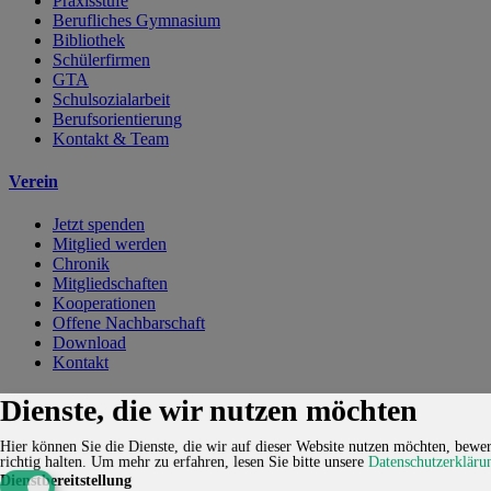
Praxisstufe
Berufliches Gymnasium
Bibliothek
Schülerfirmen
GTA
Schulsozialarbeit
Berufsorientierung
Kontakt & Team
Verein
Jetzt spenden
Mitglied werden
Chronik
Mitgliedschaften
Kooperationen
Offene Nachbarschaft
Download
Kontakt
Kontakt
Karriere
Impressum
Datenschutzerklärung
Cookie-
Dienste, die wir nutzen möchten
Einstellungen
Hier können Sie die Dienste, die wir auf dieser Website nutzen möchten, bewert
© 2026 HUCKEPACK e.V. - Alle Rechte vorbehalten.
richtig halten.
Um mehr zu erfahren, lesen Sie bitte unsere
Datenschutzerkläru
Dienstbereitstellung