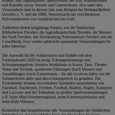
Kinder- und Jugendhäuser, Sportvereine, der Zoo, Künstlerinnen
und Künstler sowie Vereine und Unternehmen. Neu unter den
Veranstaltern sind in diesem Jahr zum Beispiel der Brettspielhelden
Dresden e. V. und die DRK Wasserwacht mit verschiedenen
Schwimmkursen von Seepferdchen bis Gold.
Außerdem bieten langjährige Partner, wie die Städtischen
Bibliotheken Dresden, die Jugendkunstschule Dresden, die Museen
der Stadt Dresden, das Senckenberg Naturmuseum Dresden und die
CrossMedia Tour wieder zahlreiche spannende Veranstaltungen für
jedes Interesse.
Die Auswahl für die Schülerinnen und Schüler mit dem
Ferienkalender 2026 ist riesig: Schnuppertrainings und
Schwimmangebote, kreative Workshops in Kunst, Tanz, Theater,
Natur und Technik, spannende Führungen durch Museen und
Ausstellungen sowie Exkursionen – für alle ist etwas dabei, um die
Sommerferien aktiv und abwechslungsreich zu gestalten. Die
Ferienkinder können verschiedene Sportarten ausprobieren wie
Faustball, Tischtennis, Fechten, Football, Rudern, Rugby, Kanupolo
und Lacrosse und der Teilnahme an großen Sportveranstaltungen,
z.B. beim Mini-Orientierungslauf, beim Kindernachtskaten und
beim Kids-Velorace.
Kostenfrei sind beispielsweise alle Veranstaltungen der Städtischen
Bibliotheken, der CrossMedia Tour, des Deutschen Hygiene-