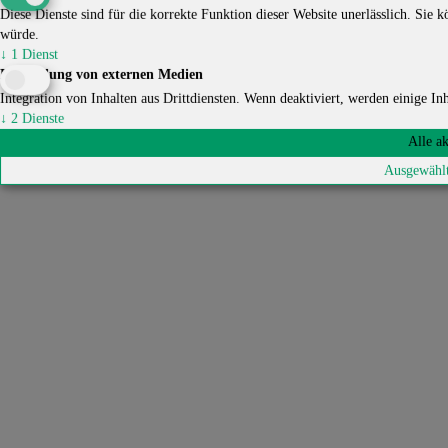
Diese Dienste sind für die korrekte Funktion dieser Website unerlässlich. Sie kö
würde.
↓
1
Dienst
Einbindung von externen Medien
Integration von Inhalten aus Drittdiensten. Wenn deaktiviert, werden einige Inha
↓
2
Dienste
Alle a
Ausgewählt