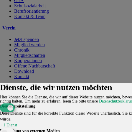
GTA
Schulsozialarbeit
Berufsorientierung
Kontakt & Team
Verein
Jetzt spenden
Mitglied werden
Chronik
Mitgliedschaften
Kooperationen
Offene Nachbarschaft
Download
Kontakt
Dienste, die wir nutzen möchten
Kontakt
Karriere
Impressum
Datenschutzerklärung
Cookie-
Einstellungen
Hier können Sie die Dienste, die wir auf dieser Website nutzen möchten, bewert
richtig halten.
Um mehr zu erfahren, lesen Sie bitte unsere
Datenschutzerkläru
© 2026 HUCKEPACK e.V. - Alle Rechte vorbehalten.
Dienstbereitstellung
Diese Dienste sind für die korrekte Funktion dieser Website unerlässlich. Sie kö
würde.
↓
1
Dienst
Einbindung von externen Medien