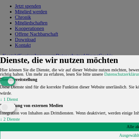
Jetzt spenden
Mitglied werden
Chronik
Mitgliedschaften
Kooperationen
Offene Nachbarschaft
Download
Kontakt
Kontakt
Karriere
Impressum
Datenschutzerklärung
Cookie-
Dienste, die wir nutzen möchten
Einstellungen
Hier können Sie die Dienste, die wir auf dieser Website nutzen möchten, bewert
© 2026 HUCKEPACK e.V. - Alle Rechte vorbehalten.
richtig halten.
Um mehr zu erfahren, lesen Sie bitte unsere
Datenschutzerkläru
Dienstbereitstellung
Diese Dienste sind für die korrekte Funktion dieser Website unerlässlich. Sie kö
würde.
↓
1
Dienst
Einbindung von externen Medien
Integration von Inhalten aus Drittdiensten. Wenn deaktiviert, werden einige Inha
↓
2
Dienste
Alle a
Ausgewählt