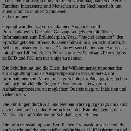
in unseren Häusern, schon am frühen Nachmittag kamen die ersten
Familien, Interessierte und Menschen aus der Nachbarschaft, um
einen Einblick in unser Schulleben
zu bekommen.
Geprägt war der Tag von vielfältigen Angeboten und
Präsentationen, z.B. zu den Ganztagesangeboten mit Filzen,
Informationen zum Erdkinderplan, Yoga, "Jugend debattiert", den
Sprachangeboten, offenen Klassenzimmern in allen Schulstufen, zu
Selbstorganisiertem Lernen, "Naturwissenschaften zum Anfassen",
mit offener Bibliothek, der Präsenz unseres Schulsani-Teams, Infos
zu BFD und FSJ, um nur einige zu nennen.
Die Schulleitung und die Eltern der Willkommensgruppe standen
zur Begrüßung und als Ansprechpersonen vor Ort bereit, um
Informationen zum Verein, unserer Schule, zur Pädagogik zu geben
und auch individuelle Fragen zu beantworten, etwa zum
Aufnahmeprozedere, zu möglichem Quereinstieg, zu Inklusion und
vielem mehr.
Die Führungen durch Alt- und Neubau waren gut gefragt, um damit
auch einen umfassenden Eindruck von den Räumlichkeiten, den
Materialien und Abläufen im Schulalltag zu erhalten.
Die Infoveranstaltung zum Beruflichen Gymnasium war ebenfalls
gut besucht und die potenziellen zukünftigen 11. Klässler:innen und