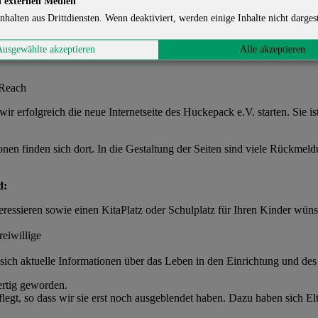
 externen Medien
nhalten aus Drittdiensten. Wenn deaktiviert, werden einige Inhalte nicht dargest
Ausgewählte akzeptieren
Alle akzeptieren
 Reach
ir erfolgreich die neue Internetseite des Huckepack e.V. starten. Sie is
tionen finden sich dort. In die Gestaltung der Seiten sind viele Rückm
d:
teressieren sowie einen KitaPlatz oder Schulplatz für Ihren Kinder wün
eiwillige
e sich aktuelle Informationen über das Leben in den Einrichtung und d
 fertig geworden.
flegt, so dass wir sie erst noch ausgeblendet haben. Dazu haben sich Elte