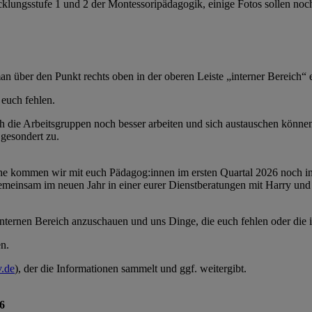
klungsstufe 1 und 2 der Montessoripädagogik, einige Fotos sollen noch 
an über den Punkt rechts oben in der oberen Leiste „interner Bereich“
 euch fehlen.
ch die Arbeitsgruppen noch besser arbeiten und sich austauschen könne
gesondert zu.
e kommen wir mit euch Pädagog:innen im ersten Quartal 2026 noch i
 gemeinsam im neuen Jahr in einer eurer Dienstberatungen mit Harry und
internen Bereich anzuschauen und uns Dinge, die euch fehlen oder die i
n.
v.de
), der die Informationen sammelt und ggf. weitergibt.
6