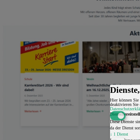
Dienste
Hier können Sie 
deaktivieren Sie 
Datenschutzerkl
Dienstbereitstel
Diese Dienste sin
da der Dienst son
↓
1
Dienst