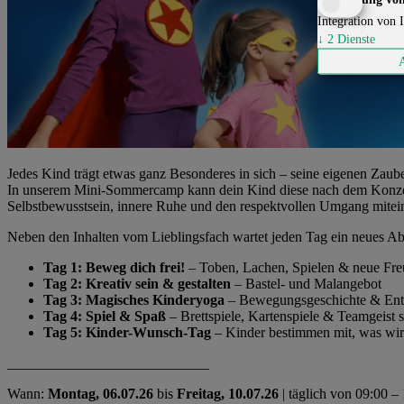
Integration von I
↓
2
Dienste
Jedes Kind trägt etwas ganz Besonderes in sich – seine eigenen Zaub
In unserem Mini-Sommercamp kann dein Kind diese nach dem Konzept 
Selbstbewusstsein, innere Ruhe und den respektvollen Umgang mitei
Neben den Inhalten vom Lieblingsfach wartet jeden Tag ein neues Ab
Tag 1: Beweg dich frei!
– Toben, Lachen, Spielen & neue Fre
Tag 2: Kreativ sein & gestalten
– Bastel- und Malangebot
Tag 3: Magisches Kinderyoga
– Bewegungsgeschichte & En
Tag 4: Spiel & Spaß
– Brettspiele, Kartenspiele & Teamgeist 
Tag 5: Kinder-Wunsch-Tag
– Kinder bestimmen mit, was wir
____________________________
Wann:
Montag, 06.07.26
bis
Freitag, 10.07.26
| täglich von 09:00 –