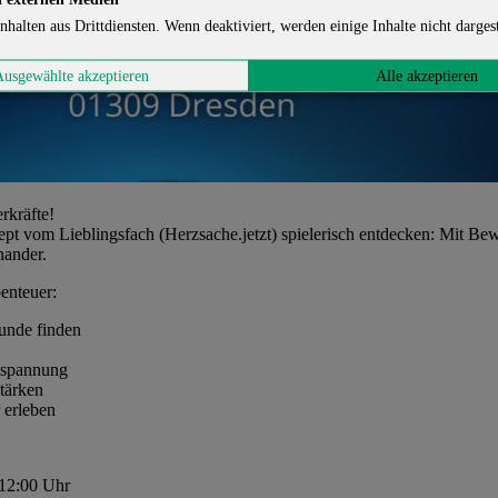
nhalten aus Drittdiensten. Wenn deaktiviert, werden einige Inhalte nicht dargest
Ausgewählte akzeptieren
Alle akzeptieren
erkräfte!
vom Lieblingsfach (Herzsache.jetzt) spielerisch entdecken: Mit Beweg
nander.
enteuer:
unde finden
tspannung
stärken
 erleben
 12:00 Uhr