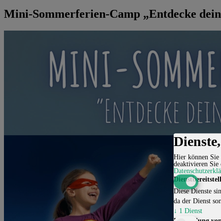
Mini-Sommerferien-Camp „Entdecke dein
Dienste
Hier können Sie 
deaktivieren Sie 
Datenschutzerkl
Dienstbereitstel
Diese Dienste sin
da der Dienst son
↓
1
Dienst
Einbindung von