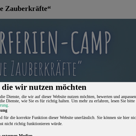
e Zauberkräfte“
, die wir nutzen möchten
die Dienste, die wir auf dieser Website nutzen möchten, bewerten und anpassen
die Dienste, wie Sie es für richtig halten.
Um mehr zu erfahren, lesen Sie bitte
ärung
.
lung
d für die korrekte Funktion dieser Website unerlässlich. Sie können sie hier nic
st nicht richtig funktionieren würde.
 externen Medien