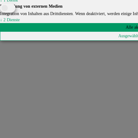
↓
1
Dienst
Einbindung von externen Medien
Integration von Inhalten aus Drittdiensten. Wenn deaktiviert, werden einige Inha
↓
2
Dienste
Alle a
Ausgewählt