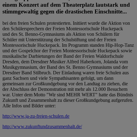
einem Konzert auf dem Theaterplatz lautstark und
stimmgewaltig gegen die drastischen Einschnitte...
bei den freien Schulen protestierten. Initiiert wurde die Aktion von
den Schülersprechern der Freien Montessorischule Huckepack
und des St. Benno-Gymnasiums als Aktion von Schülern für
Schüler mit Unterstützung der Schulstiftung und der Freien
Montessorischule Huckepack. Im Programm standen Hip-Hop-Tanz
und der Gospelchor der Freien Montessorischule Huckepack sowie
musikalische Darbietungen der Band der Freien Waldorfschule
Dresden, dem Dresdner Musiker Alfred Haberkorn, Jolanda vom
Musikgymnasium, der Band des St. Benno Gymnasiums und der
Dresdner Band Stilbruch. Der Einladung waren freie Schulen aus
ganz Sachsen und viele Sympathisanten gefolgt, um dann
gemeinsam zur Großkundgebung vor den Landtag zu ziehen, die
der Abschluss der Demonstration mit mehr als 12.000 Besuchern
war. Unter dem Motto "Wir sind MEHR WERT" hatte das Bündnis
Zukunft und Zusammenhalt zu dieser Großkundgebung aufgerufen.
Alle Infos und Bilder unter:
http://www.ja-zu-freien-schulen.de
http://www.zukunftundzusammenhalt.de/