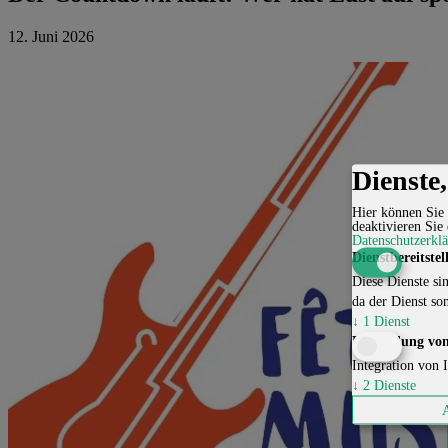
12. Juni 2026
Dienste
Hier können Sie 
deaktivieren Sie 
Datenschutzerkl
Dienstbereitstel
Diese Dienste sin
da der Dienst son
↓
1
Dienst
Einbindung von
Integration von I
↓
2
Dienste