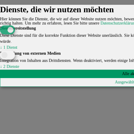
Dienste, die wir nutzen möchten
Kontakt
Karriere
Impressum
Datenschutzerklärung
Cookie-
Einstellungen
Hier können Sie die Dienste, die wir auf dieser Website nutzen möchten, bewert
© 2026 HUCKEPACK e.V. - Alle Rechte vorbehalten.
richtig halten.
Um mehr zu erfahren, lesen Sie bitte unsere
Datenschutzerkläru
Dienstbereitstellung
Diese Dienste sind für die korrekte Funktion dieser Website unerlässlich. Sie kö
würde.
↓
1
Dienst
Einbindung von externen Medien
Integration von Inhalten aus Drittdiensten. Wenn deaktiviert, werden einige Inha
↓
2
Dienste
Alle a
Ausgewählt