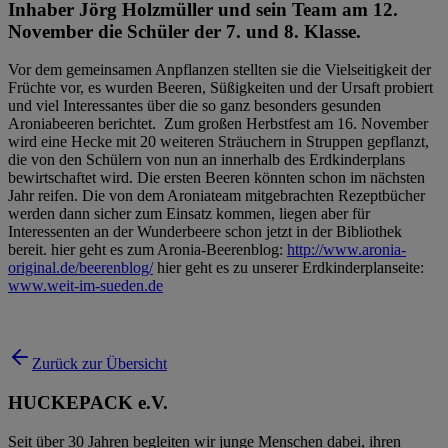
Inhaber Jörg Holzmüller und sein Team am 12.
November die Schüler der 7. und 8. Klasse.
Vor dem gemeinsamen Anpflanzen stellten sie die Vielseitigkeit der
Früchte vor, es wurden Beeren, Süßigkeiten und der Ursaft probiert
und viel Interessantes über die so ganz besonders gesunden
Aroniabeeren berichtet. Zum großen Herbstfest am 16. November
wird eine Hecke mit 20 weiteren Sträuchern in Struppen gepflanzt,
die von den Schülern von nun an innerhalb des Erdkinderplans
bewirtschaftet wird. Die ersten Beeren könnten schon im nächsten
Jahr reifen. Die von dem Aroniateam mitgebrachten Rezeptbücher
werden dann sicher zum Einsatz kommen, liegen aber für
Interessenten an der Wunderbeere schon jetzt in der Bibliothek
bereit. hier geht es zum Aronia-Beerenblog:
http://www.aronia-
original.de/beerenblog/
hier geht es zu unserer Erdkinderplanseite:
www.weit-im-sueden.de
Zurück zur Übersicht
HUCKEPACK e.V.
Seit über 30 Jahren begleiten wir junge Menschen dabei, ihren