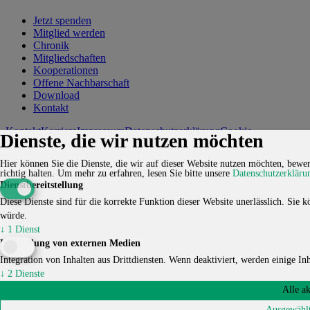
Jetzt spenden
Mitglied werden
Chronik
Mitgliedschaften
Kooperationen
Offene Nachbarschaft
Download
Kontakt
Kontakt
Karriere
Impressum
Datenschutzerklärung
Cookie-
Dienste, die wir nutzen möchten
Einstellungen
Hier können Sie die Dienste, die wir auf dieser Website nutzen möchten, bewert
© 2026 HUCKEPACK e.V. - Alle Rechte vorbehalten.
richtig halten.
Um mehr zu erfahren, lesen Sie bitte unsere
Datenschutzerkläru
Dienstbereitstellung
Diese Dienste sind für die korrekte Funktion dieser Website unerlässlich. Sie kö
würde.
↓
1
Dienst
Einbindung von externen Medien
Integration von Inhalten aus Drittdiensten. Wenn deaktiviert, werden einige Inha
↓
2
Dienste
Alle a
Ausgewählt