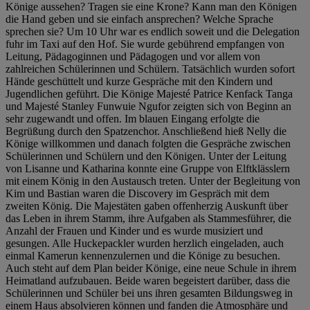
Könige aussehen? Tragen sie eine Krone? Kann man den Königen
die Hand geben und sie einfach ansprechen? Welche Sprache
sprechen sie? Um 10 Uhr war es endlich soweit und die Delegation
fuhr im Taxi auf den Hof. Sie wurde gebührend empfangen von
Leitung, Pädagoginnen und Pädagogen und vor allem von
zahlreichen Schülerinnen und Schülern. Tatsächlich wurden sofort
Hände geschüttelt und kurze Gespräche mit den Kindern und
Jugendlichen geführt. Die Könige Majesté Patrice Kenfack Tanga
und Majesté Stanley Funwuie Ngufor zeigten sich von Beginn an
sehr zugewandt und offen. Im blauen Eingang erfolgte die
Begrüßung durch den Spatzenchor. Anschließend hieß Nelly die
Könige willkommen und danach folgten die Gespräche zwischen
Schülerinnen und Schülern und den Königen. Unter der Leitung
von Lisanne und Katharina konnte eine Gruppe von Elftklässlern
mit einem König in den Austausch treten. Unter der Begleitung von
Kim und Bastian waren die Discovery im Gespräch mit dem
zweiten König. Die Majestäten gaben offenherzig Auskunft über
das Leben in ihrem Stamm, ihre Aufgaben als Stammesführer, die
Anzahl der Frauen und Kinder und es wurde musiziert und
gesungen. Alle Huckepackler wurden herzlich eingeladen, auch
einmal Kamerun kennenzulernen und die Könige zu besuchen.
Auch steht auf dem Plan beider Könige, eine neue Schule in ihrem
Heimatland aufzubauen. Beide waren begeistert darüber, dass die
Schülerinnen und Schüler bei uns ihren gesamten Bildungsweg in
einem Haus absolvieren können und fanden die Atmosphäre und