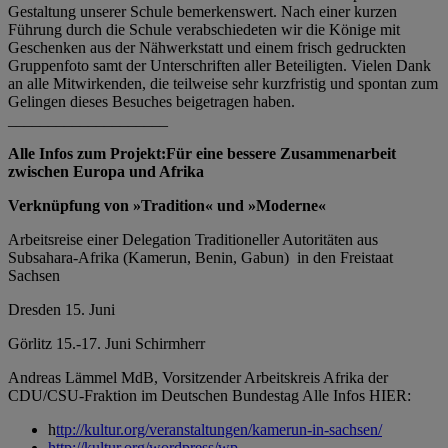
Gestaltung unserer Schule bemerkenswert. Nach einer kurzen
Führung durch die Schule verabschiedeten wir die Könige mit
Geschenken aus der Nähwerkstatt und einem frisch gedruckten
Gruppenfoto samt der Unterschriften aller Beteiligten. Vielen Dank
an alle Mitwirkenden, die teilweise sehr kurzfristig und spontan zum
Gelingen dieses Besuches beigetragen haben.
____________________
Alle Infos zum Projekt:Für eine bessere Zusammenarbeit
zwischen Europa und Afrika
Verknüpfung von »Tradition« und »Moderne«
Arbeitsreise einer Delegation Traditioneller Autoritäten aus
Subsahara-Afrika (Kamerun, Benin, Gabun) in den Freistaat
Sachsen
Dresden 15. Juni
Görlitz 15.-17. Juni Schirmherr
Andreas Lämmel MdB, Vorsitzender Arbeitskreis Afrika der
CDU/CSU-Fraktion im Deutschen Bundestag Alle Infos HIER:
h
ttp://kultur.org/veranstaltungen/kamerun-in-sachsen/
http://kultur.org/wordpress/wp-