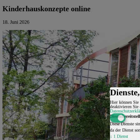
Kinderhauskonzepte online
18. Juni 2026
Dienste
Hier können Sie 
deaktivieren Sie 
Datenschutzerkl
Dienstbereitstel
Diese Dienste sin
da der Dienst son
↓
1
Dienst