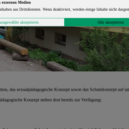
 externen Medien
nhalten aus Drittdiensten. Wenn deaktiviert, werden einige Inhalte nicht dargest
Ausgewählte akzeptieren
Alle akzeptieren
tion, das sexualpädagogische Konzept sowie das Schutzkonzept auf u
ädagogische Konzept stehen dort bereits zur Verfügung: