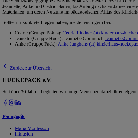
Die Schutzkonzeptgruppe des Kinderhauses arbeitet derzeit an der Fina
Jeannette, Anke und Cedric planen, bis Anfang nächsten Jahres eine 
Materialien, um deren Nutzung im pädagogischen Alltag des Kinderha
Solltet ihr konkrete Fragen haben, meldet euch gern bei:
Cedric (Gruppe Pokus):
Cedric.Lindner (at) kinderhaus-hucke
Jeanette (Gruppe Huck): Jeannette Gommlich
Jeannette.Gomml
Anke (Gruppe Pack):
Anke.Junghans (at) kinderhaus-huckepac
Zurück zur Übersicht
HUCKEPACK e.V.
Seit über 30 Jahren begleiten wir junge Menschen dabei, ihren eigen
Pädagogik
Maria Montessori
Inklusion