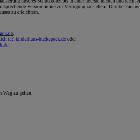
lisierung unseres Schutzkonzepts in einer übersichtlichen und leicht zu
entsprechende Version online zur Verfügung zu stellen. Darüber hinaus
uses zu erleichtern.
pack.de
,
ich (at) kinderhaus-huckepack.de
oder
k.de
en Weg zu gehen.