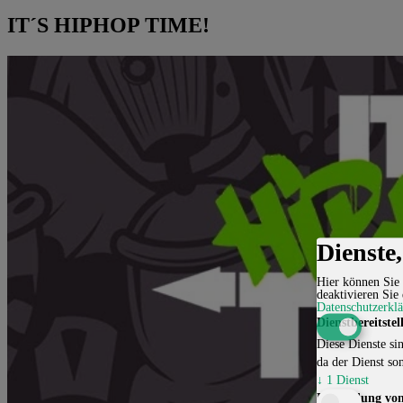
IT´S HIPHOP TIME!
Dienste
Hier können Sie 
deaktivieren Sie 
Datenschutzerkl
Dienstbereitstel
Diese Dienste sin
da der Dienst son
↓
1
Dienst
Einbindung von