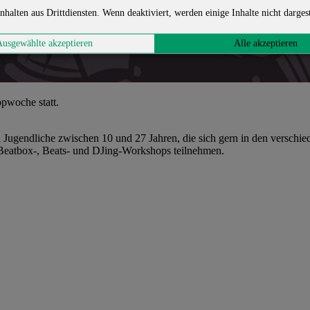
nhalten aus Drittdiensten. Wenn deaktiviert, werden einige Inhalte nicht dargest
Ausgewählte akzeptieren
Alle akzeptieren
opwoche statt.
Jugendliche zwischen 10 und 27 Jahren, die sich gern in den verschi
, Beatbox-, Beats- und DJing-Workshops teilnehmen.