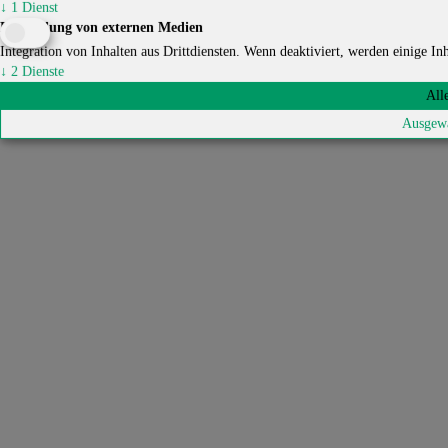
↓
1
Dienst
Einbindung von externen Medien
Integration von Inhalten aus Drittdiensten. Wenn deaktiviert, werden einige Inha
↓
2
Dienste
All
Ausgewä