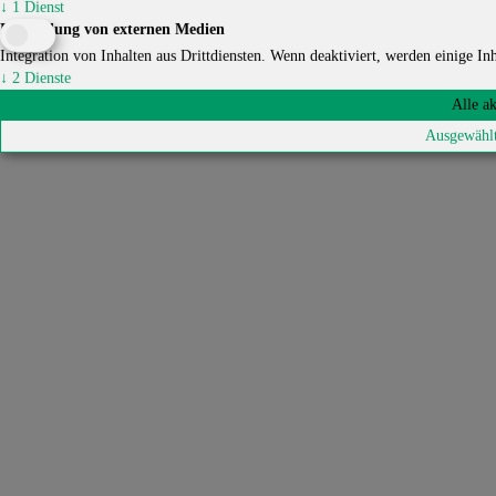
↓
1
Dienst
Einbindung von externen Medien
Integration von Inhalten aus Drittdiensten. Wenn deaktiviert, werden einige Inha
↓
2
Dienste
Alle a
Ausgewählt