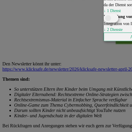
da der Dienst son
↓
1
Dienst
Einbindung von
Integration von I
↓
2
Dienste
Den Newsletter könnt ihr unter:
https://www.klicksafe.de/newsletter/2026/klicksafe-newsletter-april-
Themen sind:
So unterstützen Eltern ihre Kinder beim Umgang mit Künstliche
Digitaler Elternabend: Rechtsextreme Online-Strategien zwis
Rechtsextremismus-Material in Einfacher Sprache verfügbar
Online-Game zum Thema Cybermobbing, Queerfeindlichkeit un
Darum sollten Kinder nicht unbeaufsichtigt YouTube nutzen
Kinder- und Jugendschutz in der digitalen Welt
Bei Rückfragen und Anregungen stehen wir euch gern zur Verfügung