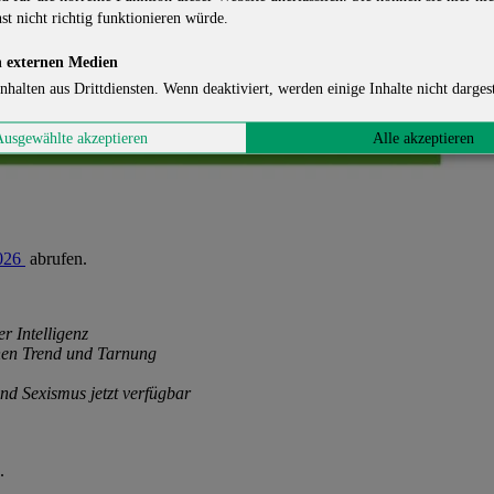
st nicht richtig funktionieren würde.
 externen Medien
nhalten aus Drittdiensten. Wenn deaktiviert, werden einige Inhalte nicht dargest
Ausgewählte akzeptieren
Alle akzeptieren
2026
abrufen.
r Intelligenz
chen Trend und Tarnung
d Sexismus jetzt verfügbar
.