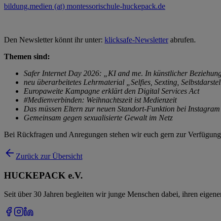
bildung.medien (at) montessorischule-huckepack.de
Den Newsletter könnt ihr unter:
klicksafe-Newsletter
abrufen.
Themen sind:
Safer Internet Day 2026: „KI and me. In künstlicher Beziehun
neu überarbeitetes Lehrmaterial „Selfies, Sexting, Selbstdarste
Europaweite Kampagne erklärt den Digital Services Act
#Medienverbinden: Weihnachtszeit ist Medienzeit
Das müssen Eltern zur neuen Standort-Funktion bei Instagram
Gemeinsam gegen sexualisierte Gewalt im Netz
Bei Rückfragen und Anregungen stehen wir euch gern zur Verfügun
Zurück zur Übersicht
HUCKEPACK e.V.
Seit über 30 Jahren begleiten wir junge Menschen dabei, ihren eigen