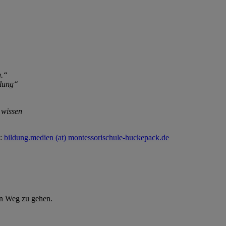
g.“
llung“
 wissen
g:
bildung.medien (at) montessorischule-huckepack.de
en Weg zu gehen.