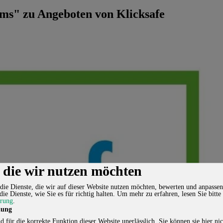
ms" zu Angeboten von Klicksafe
, die wir nutzen möchten
die Dienste, die wir auf dieser Website nutzen möchten, bewerten und anpassen
die Dienste, wie Sie es für richtig halten.
Um mehr zu erfahren, lesen Sie bitte
ärung
.
lung
d für die korrekte Funktion dieser Website unerlässlich. Sie können sie hier nic