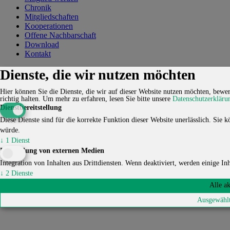
Chronik
Mitgliedschaften
Kooperationen
Offene Nachbarschaft
Download
Kontakt
Dienste, die wir nutzen möchten
Kontakt
Karriere
Impressum
Datenschutzerklärung
Cookie-
Einstellungen
Hier können Sie die Dienste, die wir auf dieser Website nutzen möchten, bewert
© 2026 HUCKEPACK e.V. - Alle Rechte vorbehalten.
richtig halten.
Um mehr zu erfahren, lesen Sie bitte unsere
Datenschutzerkläru
Dienstbereitstellung
Diese Dienste sind für die korrekte Funktion dieser Website unerlässlich. Sie kö
würde.
↓
1
Dienst
Einbindung von externen Medien
Integration von Inhalten aus Drittdiensten. Wenn deaktiviert, werden einige Inha
↓
2
Dienste
Alle a
Ausgewählt