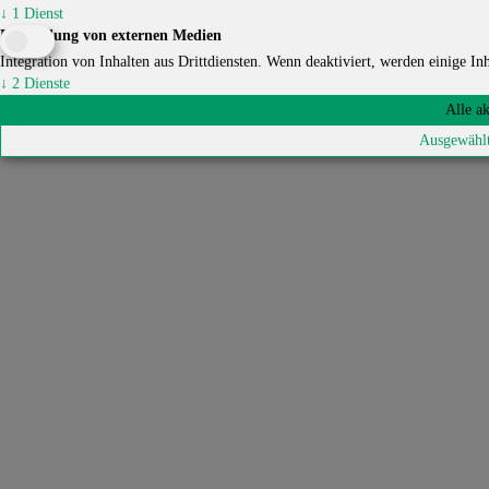
↓
1
Dienst
Einbindung von externen Medien
Integration von Inhalten aus Drittdiensten. Wenn deaktiviert, werden einige Inha
↓
2
Dienste
Alle a
Ausgewählt