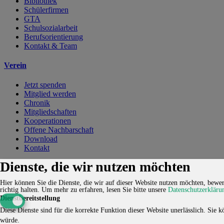
Bibliothek
Schülerfirmen
GTA
Schulsozialarbeit
Berufsorientierung
Kontakt & Team
Verein
Jetzt spenden
Mitglied werden
Chronik
Mitgliedschaften
Kooperationen
Offene Nachbarschaft
Download
Kontakt
Dienste, die wir nutzen möchten
Kontakt
Karriere
Impressum
Datenschutzerklärung
Cookie-
Einstellungen
Hier können Sie die Dienste, die wir auf dieser Website nutzen möchten, bewert
richtig halten.
Um mehr zu erfahren, lesen Sie bitte unsere
Datenschutzerkläru
© 2026 HUCKEPACK e.V. - Alle Rechte vorbehalten.
Dienstbereitstellung
Diese Dienste sind für die korrekte Funktion dieser Website unerlässlich. Sie kö
würde.