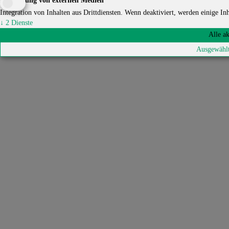
Einbindung von externen Medien
Integration von Inhalten aus Drittdiensten. Wenn deaktiviert, werden einige Inha
↓
2
Dienste
Alle a
Ausgewählt