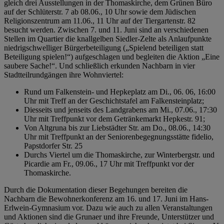
gleich drei Ausstellungen in der Thomaskirche, dem Grünen Büro
auf der Schlüterstr. 7 ab 08.06., 10 Uhr sowie dem Jüdischen
Religionszentrum am 11.06., 11 Uhr auf der Tiergartenstr. 82
besucht werden. Zwischen 7. und 11. Juni sind an verschiedenen
Stellen im Quartier die knallgelben Siedler-Zelte als Anlaufpunkte
niedrigschwelliger Bürgerbeteiligung („Spielend beteiligen statt
Beteiligung spielen!“) aufgeschlagen und begleiten die Aktion „Eine
saubere Sache!“. Und schließlich erkunden Nachbarn in vier
Stadtteilrundgängen ihre Wohnviertel:
Rund um Falkenstein- und Hepkeplatz am Di., 06. 06, 16:00
Uhr mit Treff an der Geschichtstafel am Falkensteinplatz;
Diesseits und jenseits des Landgrabens am Mi., 07.06., 17:30
Uhr mit Treffpunkt vor dem Getränkemarkt Hepkestr. 91;
Von Altgruna bis zur Liebstädter Str. am Do., 08.06., 14:30
Uhr mit Treffpunkt an der Seniorenbegegnungsstätte fidelio,
Papstdorfer Str. 25
Durchs Viertel um die Thomaskirche, zur Winterbergstr. und
Picardie am Fr., 09.06., 17 Uhr mit Treffpunkt vor der
Thomaskirche.
Durch die Dokumentation dieser Begehungen bereiten die
Nachbarn die Bewohnerkonferenz am 16. und 17. Juni im Hans-
Erlwein-Gymnasium vor. Dazu wie auch zu allen Veranstaltungen
und Aktionen sind die Grunaer und ihre Freunde, Unterstützer und