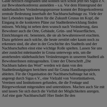
Gäste herzlich eingeladen und können sich schon jetzt bei Sigus e.V.
zur Bewohnerkonferenz anmelden – s.u. Vor dem Hintergrund der
städtebaulichen Veränderungsprozesse kommt der Bürgerkonferenz
zentrale Bedeutung innerhalb der Nachbarschaftstage zu. Viele der
hier Lebenden tragen Ideen für die Zukunft Grunas im Kopf, die
Eingang in die konkreten Pläne zur Stadtteilentwicklung finden
müssen. Wichtig ist neben dem wunsch nach Veränderung, dass
Bewohner auch die Orte, Gebäude, Grün- und Wasserflächen,
Einrichtungen etc. benennen, die sie als bewahrenswert erachten.
Dazu gehören auch solche, die heute zerstört oder kaum noch zu
erkennen sind, die aber in der Geschichte des Stadtteils und der
Nachbarschaften einst eine wichtige Rolle spielten. Lassen Sie uns
aber zunächst miteinander in Gruna unterwegs sein, um die
anstehenden städtebaulichen Veränderungen in unserem Stadtteil als
BewohnerInnen mitzugestalten. Unter der Überschrift „Die
Nachbarn haben das Wort“ werden wir dann von den
Stadtteilrundgängen berichten und für Gruna Handlungsoptionen
ableiten. Für die Organisation der Nachbarschaftstage hat sich,
angeregt durch Sigus e.V., eine Vielzahl von Vorortinitiativen,
Vereinen und Institutionen gefunden, die die Festtage und
Bürgerwerkstatt mitgestalten und unterstützen. Machen auch Sie mit
und lassen Sie sich durch die Vielfalt der Möglichkeiten anregen.
Auf eine gute Nachbarschaft! Hier findet Ihr den