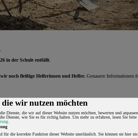
.
6 in der Schule entfällt
.
ir noch fleißige Helferinnen und Helfer.
Genauere Informationen f
, die wir nutzen möchten
die Dienste, die wir auf dieser Website nutzen möchten, bewerten und anpassen
die Dienste, wie Sie es für richtig halten.
Um mehr zu erfahren, lesen Sie bitte
ärung
.
lung
d für die korrekte Funktion dieser Website unerlässlich. Sie können sie hier nic