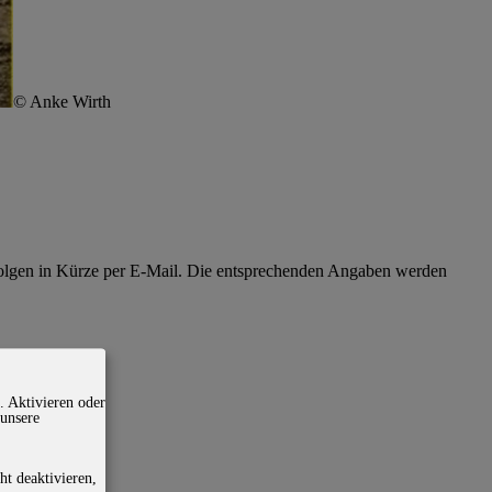
© Anke Wirth
olgen in Kürze per E-Mail. Die entsprechenden Angaben werden
. Aktivieren oder
 unsere
ht deaktivieren,