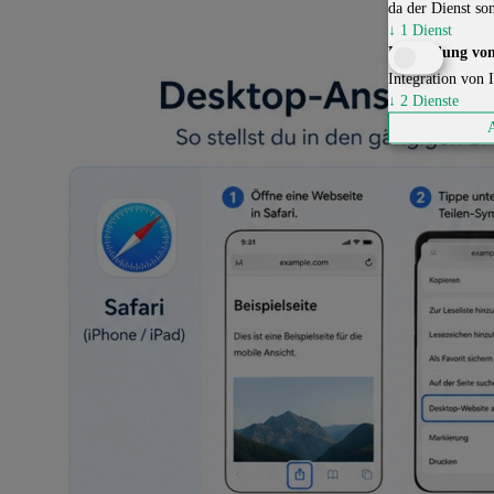
da der Dienst son
↓
1
Dienst
Einbindung von
Integration von I
↓
2
Dienste