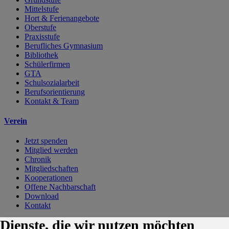
Mittelstufe
Hort & Ferienangebote
Oberstufe
Praxisstufe
Berufliches Gymnasium
Bibliothek
Schülerfirmen
GTA
Schulsozialarbeit
Berufsorientierung
Kontakt & Team
Verein
Jetzt spenden
Mitglied werden
Chronik
Mitgliedschaften
Kooperationen
Offene Nachbarschaft
Download
Kontakt
Dienste, die wir nutzen möchten
Kontakt
Karriere
Impressum
Datenschutzerklärung
Cookie-