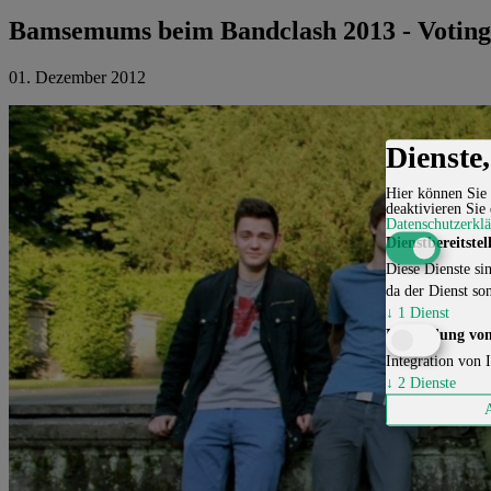
Bamsemums beim Bandclash 2013 - Voting 
01. Dezember 2012
Dienste
Hier können Sie 
deaktivieren Sie 
Datenschutzerkl
Dienstbereitstel
Diese Dienste sin
da der Dienst son
↓
1
Dienst
Einbindung von
Integration von I
↓
2
Dienste