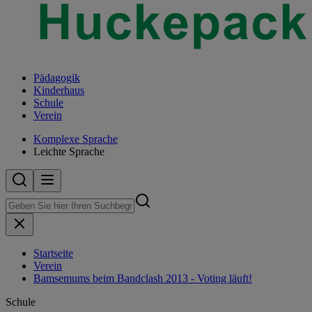
Pädagogik
Kinderhaus
Schule
Verein
Komplexe Sprache
Leichte Sprache
Startseite
Verein
Bamsemums beim Bandclash 2013 - Voting läuft!
Schule