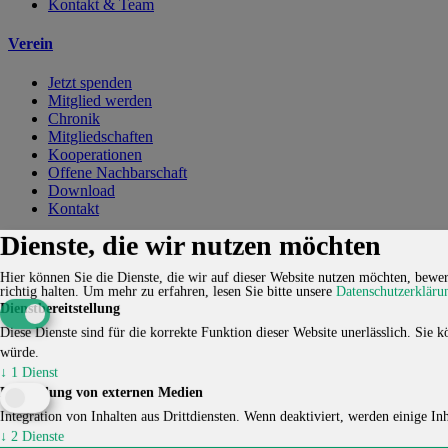
Kontakt & Team
Verein
Jetzt spenden
Mitglied werden
Chronik
Mitgliedschaften
Kooperationen
Offene Nachbarschaft
Download
Kontakt
Dienste, die wir nutzen möchten
Kontakt
Karriere
Impressum
Datenschutzerklärung
Cookie-
Einstellungen
Hier können Sie die Dienste, die wir auf dieser Website nutzen möchten, bewert
richtig halten.
Um mehr zu erfahren, lesen Sie bitte unsere
Datenschutzerkläru
© 2026 HUCKEPACK e.V. - Alle Rechte vorbehalten.
Dienstbereitstellung
Diese Dienste sind für die korrekte Funktion dieser Website unerlässlich. Sie kö
würde.
↓
1
Dienst
Einbindung von externen Medien
Integration von Inhalten aus Drittdiensten. Wenn deaktiviert, werden einige Inha
↓
2
Dienste