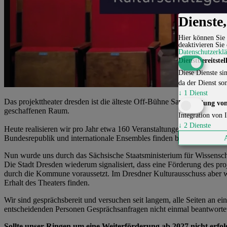
Dienste
Hier können Sie 
deaktivieren Sie 
Datenschutzerkl
Dienstbereitstel
Diese Dienste sin
da der Dienst son
↓
1
Dienst
Das projekttheater dresden ist die älteste Off-Bühne Sachsens. Im M
Einbindung von
geschaffenen Raum.
Integration von I
↓
2
Dienste
Heute realisieren wir pro Jahr etwa 160 Veranstaltungen mit ca. 7.
Bundesrepublik und internationale Ensembles finden bei uns Arbeits-
Nun wurde uns durch das Sächsische Staatsministerium für Wissenschaf
Die Stadt Dresden wiederum signalisiert, dass eine Förderung des pro
durch die Kommune voraussetzt. Im Dresdner Kulturausschuss aber wurd
Erhalt des Theaters finden.
Wir sind gesprächsbereit und versuchen seit langem, alle Seiten an
entscheidenden Personen Gesprächsanfragen nicht einmal beantworte
Sollte unser Ringen um eine Weiterförderung ab 2027 nicht erfolg