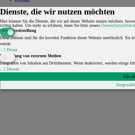
Dienste, die wir nutzen möchten
Kontakt
Karriere
Impressum
Datenschutzerklärung
Cookie-
Einstellungen
Hier können Sie die Dienste, die wir auf dieser Website nutzen möchten, bewert
© 2026 HUCKEPACK e.V. - Alle Rechte vorbehalten.
richtig halten.
Um mehr zu erfahren, lesen Sie bitte unsere
Datenschutzerkläru
Dienstbereitstellung
Diese Dienste sind für die korrekte Funktion dieser Website unerlässlich. Sie kö
würde.
↓
1
Dienst
Einbindung von externen Medien
Integration von Inhalten aus Drittdiensten. Wenn deaktiviert, werden einige Inha
↓
2
Dienste
Alle a
Ausgewählt