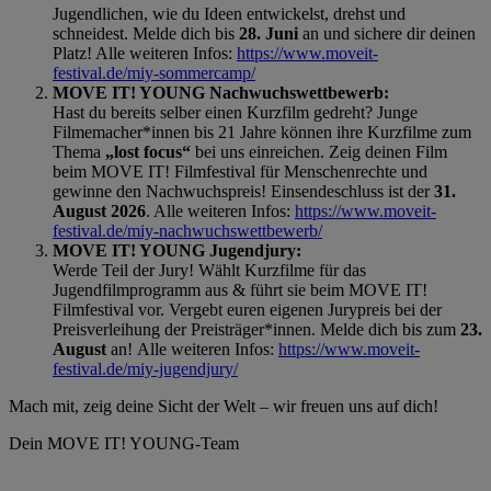
Jugendlichen, wie du Ideen entwickelst, drehst und
schneidest. Melde dich bis
28. Juni
an und sichere dir deinen
Platz! Alle weiteren Infos:
https://www.moveit-
festival.de/miy-sommercamp/
MOVE IT! YOUNG Nachwuchswettbewerb:
Hast du bereits selber einen Kurzfilm gedreht? Junge
Filmemacher*innen bis 21 Jahre können ihre Kurzfilme zum
Thema
„lost focus“
bei uns einreichen. Zeig deinen Film
beim MOVE IT! Filmfestival für Menschenrechte und
gewinne den Nachwuchspreis! Einsendeschluss ist der
31.
August 2026
. Alle weiteren Infos:
https://www.moveit-
festival.de/miy-nachwuchswettbewerb/
MOVE IT! YOUNG Jugendjury:
Werde Teil der Jury! Wählt Kurzfilme für das
Jugendfilmprogramm aus & führt sie beim MOVE IT!
Filmfestival vor. Vergebt euren eigenen Jurypreis bei der
Preisverleihung der Preisträger*innen. Melde dich bis zum
23.
August
an!
Alle weiteren Infos:
https://www.moveit-
festival.de/miy-jugendjury/
Mach mit, zeig deine Sicht der Welt – wir freuen uns auf dich!
Dein MOVE IT! YOUNG-Team