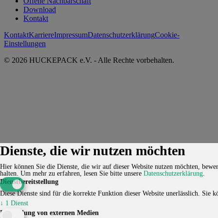
Offene Nachbarschaft
Download
Kontakt
Kontakt
Karriere
Impressum
Datenschutzerklärung
Cookie-
Einstellungen
© 2026 HUCKEPACK e.V. - Alle Rechte vorbehalten.
Dienste, die wir nutzen möchten
Hier können Sie die Dienste, die wir auf dieser Website nutzen möchten, bewert
halten.
Um mehr zu erfahren, lesen Sie bitte unsere
Datenschutzerklärung
.
Dienstbereitstellung
Diese Dienste sind für die korrekte Funktion dieser Website unerlässlich. Sie kö
↓
1
Dienst
Einbindung von externen Medien