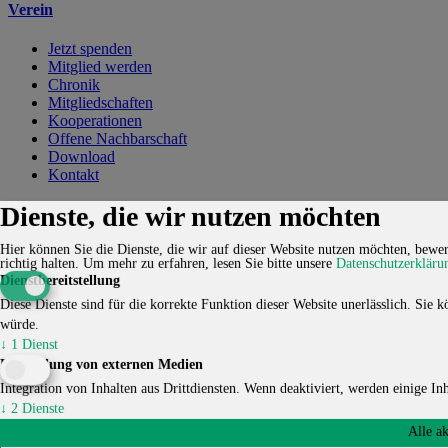
Verein
Jetzt spenden
Mitglied werden
Chronik
Mitgliedschaften
Kooperationen
Offene Nachbarschaft
Download
Kontakt
Kontakt
Karriere
Impressum
Datenschutzerklärung
Cookie-
Dienste, die wir nutzen möchten
Einstellungen
Hier können Sie die Dienste, die wir auf dieser Website nutzen möchten, bewert
© 2026 HUCKEPACK e.V. - Alle Rechte vorbehalten.
richtig halten.
Um mehr zu erfahren, lesen Sie bitte unsere
Datenschutzerkläru
Dienstbereitstellung
Diese Dienste sind für die korrekte Funktion dieser Website unerlässlich. Sie kö
würde.
↓
1
Dienst
Einbindung von externen Medien
Integration von Inhalten aus Drittdiensten. Wenn deaktiviert, werden einige Inha
↓
2
Dienste
Alle a