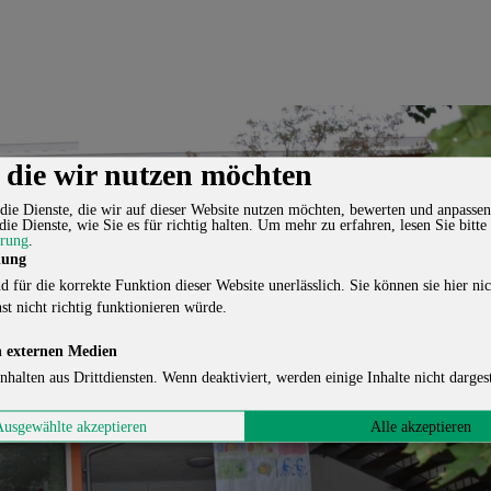
, die wir nutzen möchten
die Dienste, die wir auf dieser Website nutzen möchten, bewerten und anpassen
die Dienste, wie Sie es für richtig halten.
Um mehr zu erfahren, lesen Sie bitte
ärung
.
lung
d für die korrekte Funktion dieser Website unerlässlich. Sie können sie hier nic
st nicht richtig funktionieren würde.
 externen Medien
nhalten aus Drittdiensten. Wenn deaktiviert, werden einige Inhalte nicht dargest
Ausgewählte akzeptieren
Alle akzeptieren