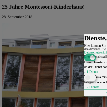
25 Jahre Montessori-Kinderhaus!
28. September 2018
Dienste
Hier können Sie 
deaktivieren Sie 
Datenschutzerkl
Dienstbereitstel
Diese Dienste sin
da der Dienst son
↓
1
Dienst
Einbindung von
Integration von I
↓
2
Dienste