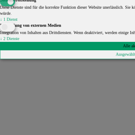
Dienstbereitstellung
Diese Dienste sind für die korrekte Funktion dieser Website unerlässlich. Sie kö
würde.
↓
1
Dienst
Einbindung von externen Medien
Integration von Inhalten aus Drittdiensten. Wenn deaktiviert, werden einige Inha
↓
2
Dienste
Alle a
Ausgewählt