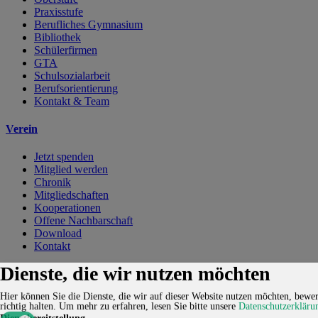
Praxisstufe
Berufliches Gymnasium
Bibliothek
Schülerfirmen
GTA
Schulsozialarbeit
Berufsorientierung
Kontakt & Team
Verein
Jetzt spenden
Mitglied werden
Chronik
Mitgliedschaften
Kooperationen
Offene Nachbarschaft
Download
Kontakt
Dienste, die wir nutzen möchten
Kontakt
Karriere
Impressum
Datenschutzerklärung
Cookie-
Einstellungen
Hier können Sie die Dienste, die wir auf dieser Website nutzen möchten, bewert
richtig halten.
Um mehr zu erfahren, lesen Sie bitte unsere
Datenschutzerkläru
© 2026 HUCKEPACK e.V. - Alle Rechte vorbehalten.