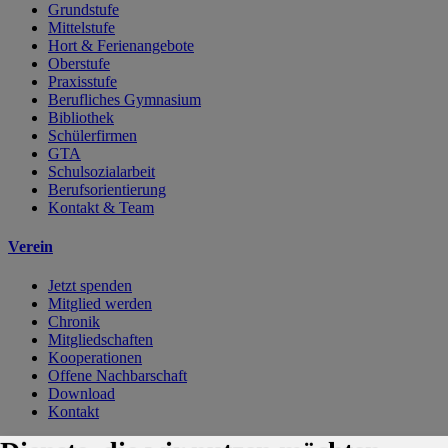
Grundstufe
Mittelstufe
Hort & Ferienangebote
Oberstufe
Praxisstufe
Berufliches Gymnasium
Bibliothek
Schülerfirmen
GTA
Schulsozialarbeit
Berufsorientierung
Kontakt & Team
Verein
Jetzt spenden
Mitglied werden
Chronik
Mitgliedschaften
Kooperationen
Offene Nachbarschaft
Download
Kontakt
Kontakt
Karriere
Impressum
Datenschutzerklärung
Cookie-