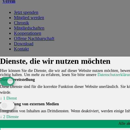
Verein
Jetzt spenden
Mitglied werden
Chronik
Mitgliedschaften
Kooperationen
Offene Nachbarschaft
Download
Kontakt
Kontakt
Karriere
Impressum
Datenschutzerklärung
Cookie-
Dienste, die wir nutzen möchten
Einstellungen
Hier können Sie die Dienste, die wir auf dieser Website nutzen möchten, bewert
© 2026 HUCKEPACK e.V. - Alle Rechte vorbehalten.
richtig halten.
Um mehr zu erfahren, lesen Sie bitte unsere
Datenschutzerkläru
Dienstbereitstellung
Diese Dienste sind für die korrekte Funktion dieser Website unerlässlich. Sie kö
würde.
↓
1
Dienst
Einbindung von externen Medien
Integration von Inhalten aus Drittdiensten. Wenn deaktiviert, werden einige Inha
↓
2
Dienste
Alle a